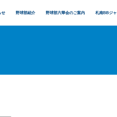
らせ
野球部紹介
野球部六華会のご案内
札南BBジ