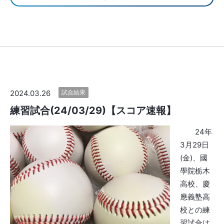
2024.03.26
試合結果
練習試合(24/03/29)【スコア速報】
24年
3月29日
(金)、國
學院栃木
高校、慶
應義塾高
校との練
習試合は