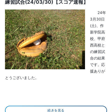
練習試合(24/03/30)【スコア速報】
24年
3月30日
(土)、作
新学院高
校、甲府
西高校と
の練習試
合の結果
です。応
援ありが
とうございました。
続きを見る