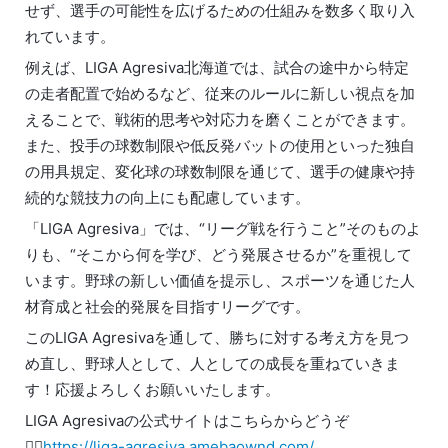
せず、選手の可能性を広げるための仕組みを数多く取り入
れています。
例えば、LIGA Agresiva北海道では、試合の途中から特定
の走者配置で始めるなど、従来のルールに新しい視点を加
えることで、戦術的思考や対応力を磨くことができます。
また、投手の球数制限や低反発バットの使用といった独自
の用具規定、変化球の球数制限を通じて、選手の健康や持
続的な競技力の向上にも配慮しています。
「LIGA Agresiva」では、“リーグ戦を行うこと”そのものよ
りも、“そこから何を学び、どう発展させるか”を重視して
います。野球の新しい価値を提示し、スポーツを通じた人
材育成と社会的発展を目指すリーグです。
このLIGA Agresivaを通して、勝ちに対する考え方を見つ
め直し、野球人として、人としての成長を重ねていきま
す！応援よろしくお願いいたします。
LIGA Agresivaの公式サイトはこちらからどうぞ
💁‍♀️
https://liga-agresiva.amebaownd.com/