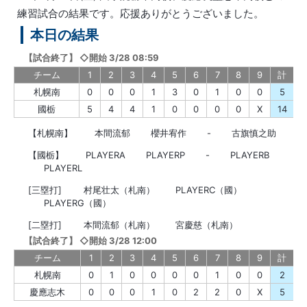
練習試合の結果です。応援ありがとうございました。
本日の結果
【
試合終了
】
◇開始 3/28 08:59
チーム
1
2
3
4
5
6
7
8
9
計
札幌南
0
0
0
1
3
0
1
0
0
5
國栃
5
4
4
1
0
0
0
0
X
14
【札幌南】
本間流郁
櫻井宥作
-
古旗慎之助
【國栃】
PLAYERA
PLAYERP
-
PLAYERB
PLAYERL
[三塁打]
村尾壮太（札南）
PLAYERC（國）
PLAYERG（國）
[二塁打]
本間流郁（札南）
宮慶慈（札南）
【
試合終了
】
◇開始 3/28 12:00
チーム
1
2
3
4
5
6
7
8
9
計
札幌南
0
1
0
0
0
0
1
0
0
2
慶應志木
0
0
0
1
0
2
2
0
X
5