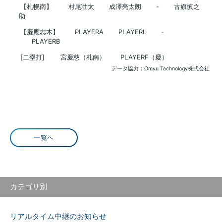
【札幌南】
村尾壮太
成澤亮太朗
-
古旗慎之
助
【慶應志木】
PLAYERA
PLAYERL
-
PLAYERB
[二塁打]
宮慶慈（札南）
PLAYERF（慶）
データ協力：Omyu Technology株式会社
一覧へ
カテゴリ別
リアルタイム中継のお知らせ