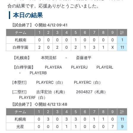
合の結果です。応援ありがとうございました。
本日の結果
【
試合終了
】
◇開始 4/12 09:41
チーム
1
2
3
4
5
6
7
8
9
計
札幌南
0
0
0
0
1
0
0
0
0
1
白樺学園
2
0
2
0
2
1
3
1
X
11
【札幌南】
本間流郁
-
斎藤遼平
【白樺学園】
PLAYERA
PLAYERJ
PLAYERL
-
PLAYERB
[本塁打]
PLAYERC（白）
PLAYERC（白）
[二塁打]
吉澤宏治（札南）
2604827（札南）
PLAYERF（白）
【
試合終了
】
◇開始 4/12 13:48
チーム
1
2
3
4
5
6
7
8
9
計
札幌南
0
3
0
3
3
0
1
1
0
11
光星
0
0
0
1
1
0
0
0
7
9