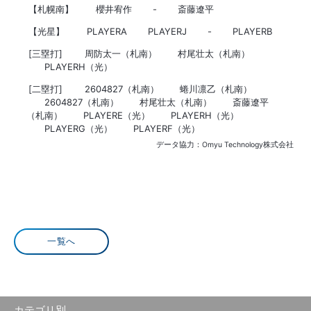
【札幌南】
櫻井宥作
-
斎藤遼平
【光星】
PLAYERA
PLAYERJ
-
PLAYERB
[三塁打]
周防太一（札南）
村尾壮太（札南）
PLAYERH（光）
[二塁打]
2604827（札南）
蜷川凛乙（札南）
2604827（札南）
村尾壮太（札南）
斎藤遼平
（札南）
PLAYERE（光）
PLAYERH（光）
PLAYERG（光）
PLAYERF（光）
データ協力：Omyu Technology株式会社
一覧へ
カテゴリ別