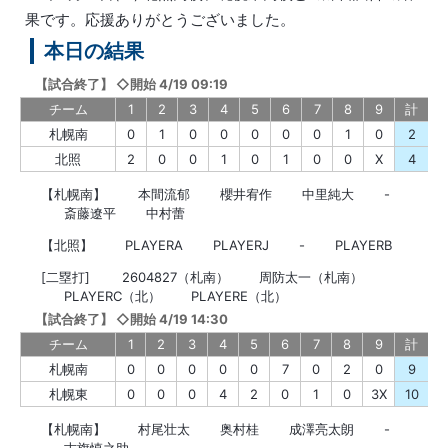
果です。応援ありがとうございました。
本日の結果
【
試合終了
】
◇開始 4/19 09:19
チーム
1
2
3
4
5
6
7
8
9
計
札幌南
0
1
0
0
0
0
0
1
0
2
北照
2
0
0
1
0
1
0
0
X
4
【札幌南】
本間流郁
櫻井宥作
中里純大
-
斎藤遼平
中村蕾
【北照】
PLAYERA
PLAYERJ
-
PLAYERB
[二塁打]
2604827（札南）
周防太一（札南）
PLAYERC（北）
PLAYERE（北）
【
試合終了
】
◇開始 4/19 14:30
チーム
1
2
3
4
5
6
7
8
9
計
札幌南
0
0
0
0
0
7
0
2
0
9
札幌東
0
0
0
4
2
0
1
0
3X
10
【札幌南】
村尾壮太
奥村桂
成澤亮太朗
-