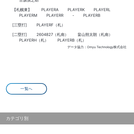
古旗慎之助
【札幌東】
PLAYERA
PLAYERK
PLAYERL
PLAYERM
PLAYERR
-
PLAYERB
[三塁打]
PLAYERF（札）
[二塁打]
2604827（札南）
畠山朔太朗（札南）
PLAYERH（札）
PLAYERB（札）
データ協力：Omyu Technology株式会社
一覧へ
カテゴリ別