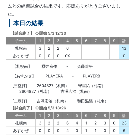
ムとの練習試合の結果です。応援ありがとうございまし
た。
本日の結果
【
試合終了
】
◇開始 5/3 12:30
チーム
1
2
3
4
5
6
7
8
9
計
札幌南
3
2
2
6
13
あすかぜ
0
0
0
0X
0
【札幌南】
櫻井宥作
-
斎藤遼平
【あすかぜ】
PLAYERA
-
PLAYERB
[三塁打]
2604827（札南）
守屋祐（札南）
2604827（札南）
吉澤宏治（札南）
[二塁打]
吉澤宏治（札南）
和田温陽（札南）
【
試合終了
】
◇開始 5/3 13:26
チーム
1
2
3
4
5
6
7
8
9
計
札幌南
3
2
2
6
4
1
2
3
0
23
あすかぜ
0
0
0
4
0
1
1
0
0
6