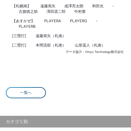
【札幌南】
遠藤篤矢
成澤亮太朗
和田光
-
古旗慎之助
澤田奨二郎
中村蕾
【あすかぜ】
PLAYERA
PLAYERG
-
PLAYERB
[三塁打]
遠藤篤矢（札南）
[二塁打]
本間流郁（札南）
山形遥人（札南）
データ協力：Omyu Technology株式会社
一覧へ
カテゴリ別