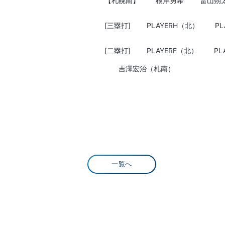
【札幌南】
根岸勇希
畠山朔
[三塁打]
PLAYERH（北）
P
[二塁打]
PLAYERF（北）
PL
吉澤宏治（札南）
一覧へ