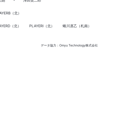
太朗
-
澤田奨二郎
LAYERB（北）
AYERD（北）
PLAYERI（北）
蜷川凛乙（札南）
データ協力：Omyu Technology株式会社