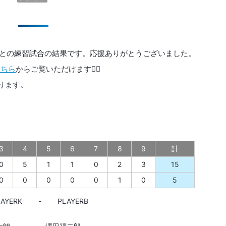
属高校との練習試合の結果です。応援ありがとうございました。
こちら
からご覧いただけます💁‍♀️
ります。
3
4
5
6
7
8
9
計
0
5
1
1
0
2
3
15
0
0
0
0
0
1
0
5
LAYERK
-
PLAYERB