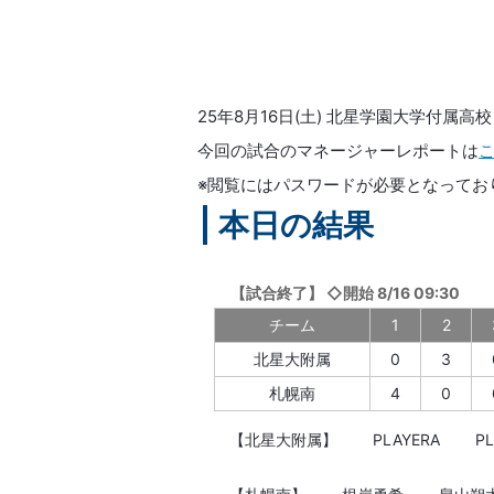
25年8月16日(土) 北星学園大学付
今回の試合のマネージャーレポートは
※閲覧にはパスワードが必要となってお
本日の結果
【
試合終了
】
◇開始 8/16 09:30
チーム
1
2
北星大附属
0
3
札幌南
4
0
【北星大附属】
PLAYERA
P