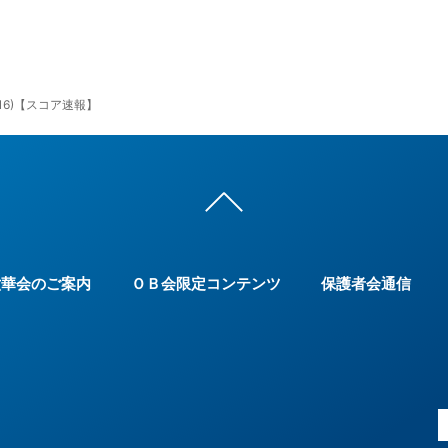
/16)【スコア速報】
六華会のご案内
ＯＢ会限定コンテンツ
保護者会通信