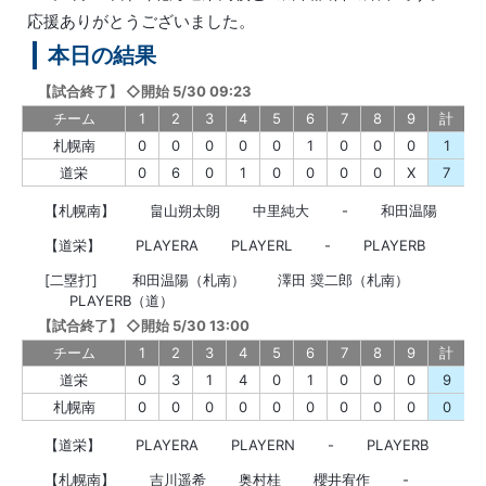
応援ありがとうございました。
本日の結果
【
試合終了
】
◇開始 5/30 09:23
チーム
1
2
3
4
5
6
7
8
9
計
札幌南
0
0
0
0
0
1
0
0
0
1
道栄
0
6
0
1
0
0
0
0
X
7
【札幌南】
畠山朔太朗
中里純大
-
和田温陽
【道栄】
PLAYERA
PLAYERL
-
PLAYERB
[二塁打]
和田温陽（札南）
澤田 奨二郎（札南）
PLAYERB（道）
【
試合終了
】
◇開始 5/30 13:00
チーム
1
2
3
4
5
6
7
8
9
計
道栄
0
3
1
4
0
1
0
0
0
9
札幌南
0
0
0
0
0
0
0
0
0
0
【道栄】
PLAYERA
PLAYERN
-
PLAYERB
【札幌南】
吉川遥希
奥村桂
櫻井宥作
-