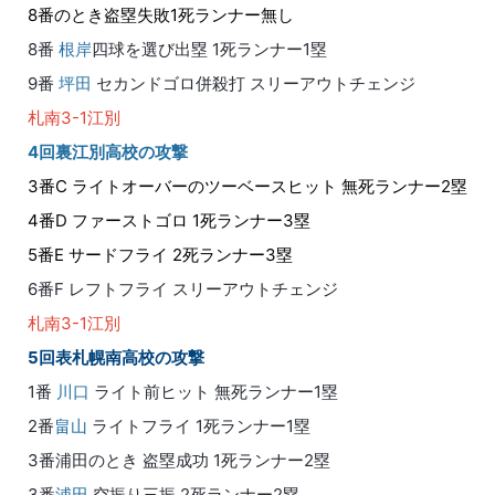
8番のとき盗塁失敗1死ランナー無し
8番
根岸
四球を選び出塁 1死ランナー1塁
9番
坪田
セカンドゴロ併殺打 スリーアウトチェンジ
札南3-1江別
4回裏江別高校の攻撃
3番C ライトオーバーのツーベースヒット 無死ランナー2塁
4番D ファーストゴロ 1死ランナー3塁
5番E サードフライ 2死ランナー3塁
6番F レフトフライ スリーアウトチェンジ
札南3-1江別
5回表札幌南高校の攻撃
1番
川口
ライト前ヒット 無死ランナー1塁
2番
畠山
ライトフライ 1死ランナー1塁
3番浦田のとき 盗塁成功 1死ランナー2塁
3番
浦田
空振り三振 2死ランナー2塁