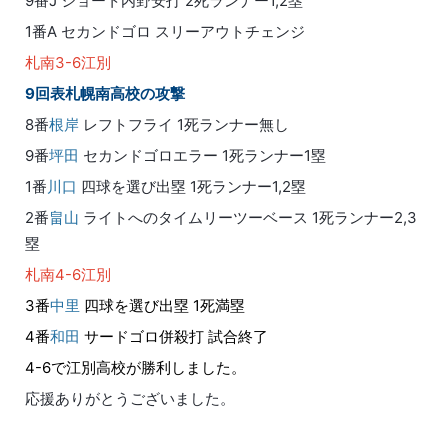
9番J ショート内野安打 2死ランナー1,2塁
1番A セカンドゴロ スリーアウトチェンジ
札南3-6江別
9回表札幌南高校の攻撃
8番
根岸
レフトフライ 1死ランナー無し
9番
坪田
セカンドゴロエラー 1死ランナー1塁
1番
川口
四球を選び出塁 1死ランナー1,2塁
2番
畠山
ライトへのタイムリーツーベース 1死ランナー2,3
塁
札南4-6江別
3番
中里
四球を選び出塁 1死満塁
4番
和田
サードゴロ併殺打 試合終了
4-6で江別高校が勝利しました。
応援ありがとうございました。