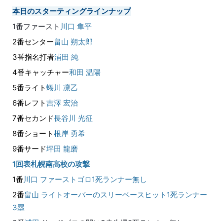
本日のスターティングラインナップ
1番ファースト
川口 隼平
2番センター
畠山 朔太郎
3番指名打者
浦田 純
4番キャッチャー
和田 温陽
5番ライト
蜷川 凛乙
6番
レフト
吉澤 宏治
7番セカンド
長谷川 光征
8番ショート
根岸 勇希
9番サード
坪田 龍磨
1回表札幌南高校の攻撃
1番
川口 ファーストゴロ1死ランナー無し
2番
畠山 ライトオーバーのスリーベースヒット1死ランナー
3塁