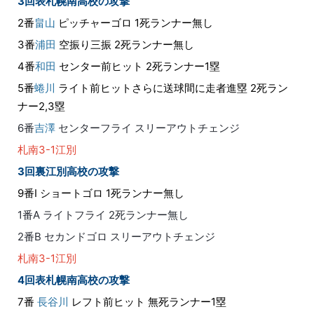
3回表札幌南高校の攻撃
2番
畠山
ピッチャーゴロ 1死ランナー無し
3番
浦田
空振り三振 2死ランナー無し
4番
和田
センター前ヒット 2死ランナー1塁
5番
蜷川
ライト前ヒットさらに送球間に走者進塁 2死ラン
ナー2,3塁
6番
吉澤
センターフライ スリーアウトチェンジ
札南3-1江別
3回裏江別高校の攻撃
9番I ショートゴロ 1死ランナー無し
1番A ライトフライ 2死ランナー無し
2番B セカンドゴロ スリーアウトチェンジ
札南3-1江別
4回表札幌南高校の攻撃
7番
長谷川
レフト前ヒット 無死ランナー1塁