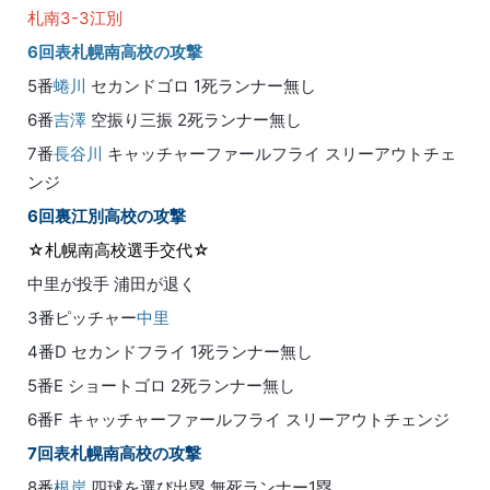
札南3-3江別
6回表札幌南高校の攻撃
5番
蜷川
セカンドゴロ 1死ランナー無し
6番
吉澤
空振り三振 2死ランナー無し
7番
長谷川
キャッチャーファールフライ スリーアウトチェ
ンジ
6回裏江別高校の攻撃
☆札幌南高校選手交代☆
中里が投手 浦田が退く
3番ピッチャー
中里
4番D セカンドフライ 1死ランナー無し
5番E ショートゴロ 2死ランナー無し
6番F キャッチャーファールフライ スリーアウトチェンジ
7回表札幌南高校の攻撃
8番
根岸
四球を選び出塁 無死ランナー1塁