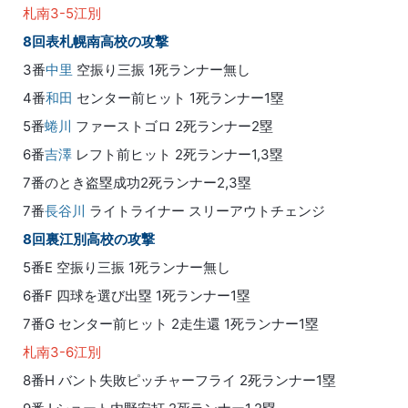
札南3-5江別
8回表札幌南高校の攻撃
3番
中里
空振り三振 1死ランナー無し
4番
和田
センター前ヒット 1死ランナー1塁
5番
蜷川
ファーストゴロ 2死ランナー2塁
6番
吉澤
レフト前ヒット 2死ランナー1,3塁
7番のとき盗塁成功2死ランナー2,3塁
7番
長谷川
ライトライナー スリーアウトチェンジ
8回裏江別高校の攻撃
5番E 空振り三振 1死ランナー無し
6番F 四球を選び出塁 1死ランナー1塁
7番G センター前ヒット 2走生還 1死ランナー1塁
札南3-6江別
8番H バント失敗ピッチャーフライ 2死ランナー1塁