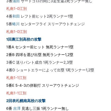
3番
浦田
サードゴロの間に3走生還2死ランナー無し
札南1-0江別
4番
和田
レフト前ヒット2死ランナー1塁
5番
蜷川
センターフライ スリーアウトチェンジ
札南1-0江別
1回裏江別高校の攻撃
1番A センター前ヒット 無死ランナー1塁
2番B 四球を選び出塁 無死ランナー1,2塁
3番C 送りバント成功 1死ランナー2,3塁
4番D ショートエラーによって出塁 1死ランナー1,2塁
札南1-1江別
5番E 5-4-3の併殺打 スリーアウトチェンジ
札南1-1江別
2回表札幌南高校の攻撃
6番
吉澤
見逃し三振 1死ランナー無し