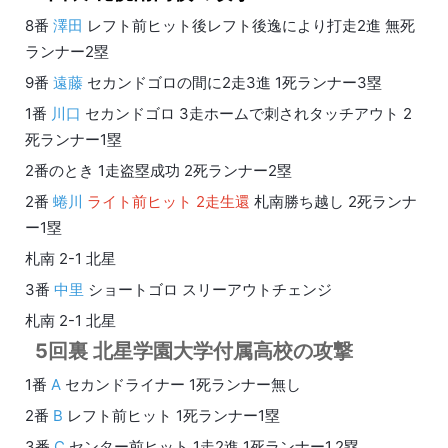
8番
澤田
レフト前ヒット後レフト後逸により打走2進 無死
ランナー2塁
9番
遠藤
セカンドゴロの間に2走3進 1死ランナー3塁
1番
川口
セカンドゴロ 3走ホームで刺されタッチアウト 2
死ランナー1塁
2番のとき 1走盗塁成功 2死ランナー2塁
2番
蜷川
ライト前ヒット 2走生還
札南勝ち越し 2死ランナ
ー1塁
札南 2-1 北星
3番
中里
ショートゴロ スリーアウトチェンジ
札南 2-1 北星
5回裏 北星学園大学付属高校の攻撃
1番
A
セカンドライナー 1死ランナー無し
2番
B
レフト前ヒット 1死ランナー1塁
3番
C
センター前ヒット 1走2進 1死ランナー1,2塁