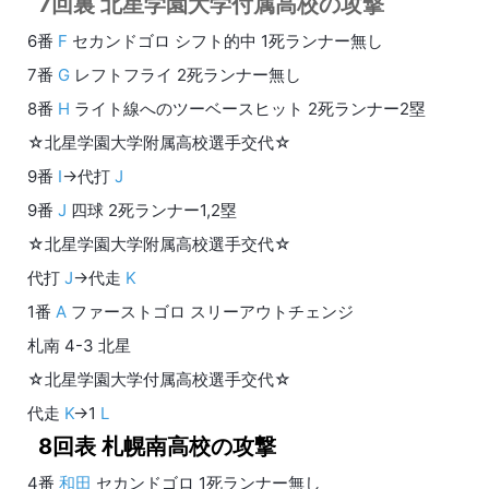
7回裏 北星学園大学付属高校の攻撃
6番
F
セカンドゴロ シフト的中 1死ランナー無し
7番
G
レフトフライ 2死ランナー無し
8番
H
ライト線へのツーベースヒット 2死ランナー2塁
☆北星学園大学附属高校選手交代☆
9番
I
→代打
J
9番
J
四球 2死ランナー1,2塁
☆北星学園大学附属高校選手交代☆
代打
J
→代走
K
1番
A
ファーストゴロ スリーアウトチェンジ
札南 4-3 北星
☆北星学園大学付属高校選手交代☆
代走
K
→1
L
8回表 札幌南高校の攻撃
4番
和田
セカンドゴロ 1死ランナー無し