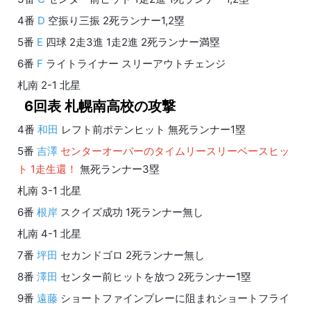
4番
D
空振り三振 2死ランナー1,2塁
5番
E
四球 2走3進 1走2進 2死ランナー満塁
6番
F
ライトライナー スリーアウトチェンジ
札南 2-1 北星
6回表 札幌南高校の攻撃
4番
和田
レフト前ポテンヒット 無死ランナー1塁
5番
吉澤
センターオーバーのタイムリースリーベースヒッ
ト 1走生還！
無死ランナー3塁
札南 3-1 北星
6番
根岸
スクイズ成功 1死ランナー無し
札南 4-1 北星
7番
坪田
セカンドゴロ 2死ランナー無し
8番
澤田
センター前ヒットを放つ 2死ランナー1塁
9番
遠藤
ショートファインプレーに阻まれショートフライ