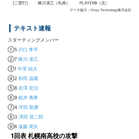
[二塁打]
蜷川凛乙（札南）
PLAYERB（北）
データ協力：Omyu Technology株式会社
テキスト速報
スターティングメンバー
①5
川口 隼平
②7
蜷川 凛乙
③1
中里 純大
④2
和田 温陽
⑤8
吉澤 宏治
⑥9
根岸 勇希
⑦4
坪田 龍磨
⑧3
澤田 奨二郎
⑨6
遠藤 篤矢
1回表 札幌南高校の攻撃