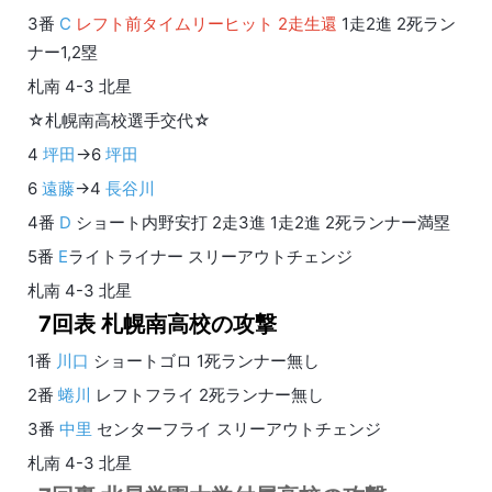
3番
C
レフト前タイムリーヒット 2走生還
1走2進 2死ラン
ナー1,2塁
札南 4-3 北星
☆札幌南高校選手交代☆
4
坪田
→6
坪田
6
遠藤
→4
長谷川
4番
D
ショート内野安打 2走3進 1走2進 2死ランナー満塁
5番
E
ライトライナー スリーアウトチェンジ
札南 4-3 北星
7回表 札幌南高校の攻撃
1番
川口
ショートゴロ 1死ランナー無し
2番
蜷川
レフトフライ 2死ランナー無し
3番
中里
センターフライ スリーアウトチェンジ
札南 4-3 北星