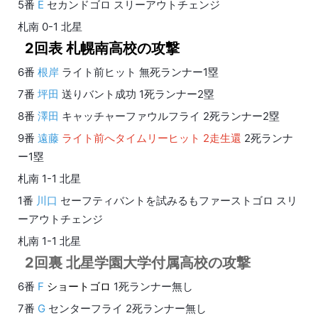
5番
E
セカンドゴロ スリーアウトチェンジ
札南 0-1 北星
2回表 札幌南高校の攻撃
6番
根岸
ライト前ヒット 無死ランナー1塁
7番
坪田
送りバント成功 1死ランナー2塁
8番
澤田
キャッチャーファウルフライ 2死ランナー2塁
9番
遠藤
ライト前へタイムリーヒット 2走生還
2死ランナ
ー1塁
札南 1-1 北星
1番
川口
セーフティバントを試みるもファーストゴロ スリ
ーアウトチェンジ
札南 1-1 北星
2回裏 北星学園大学付属高校の攻撃
6番
F
ショートゴロ
1死ランナー無し
7番
G
センターフライ 2死ランナー無し