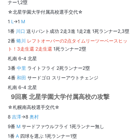
ナー1,2塁
☆北星学園大学付属高校選手交代☆
1
L
→1
M
1番
川口
送りバント成功 2走3進 1走2進 1死ランナー2,3塁
2番
蜷川
レフトオーバーの2点タイムリーツーベースヒッ
ト！3走生還 2走生還
1死ランナー2塁
札南 6-4 北星
3番
中里
ライトフライ 2死ランナー2塁
4番
和田
サードゴロ スリーアウトチェンジ
札南 6-4 北星
9回裏 北星学園大学付属高校の攻撃
☆札幌南高校選手交代☆
8
吉澤
→8
奥村
9番
M
サードファウルフライ 1死ランナー無し
1番
A
四球を選ぶ 1死ランナー1塁