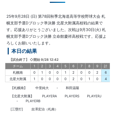
25年9月28日 (日) 第78回秋季北海道高等学校野球大会 札
幌支部予選Dブロック準決勝 北星大附属高校戦の結果で
す。応援ありがとうございました。次戦は9月30日(火) 札
幌支部予選Dブロック決勝 立命館慶祥高校戦です。応援よ
ろしくお願いいたします。
本日の結果
【
試合終了
】
◇開始 9/28 12:42
チーム
1
2
3
4
5
6
7
8
9
計
札幌南
0
1
0
0
1
2
0
0
2
6
北星大附属
1
0
0
0
0
2
0
1
0
4
【札幌南】
中里純大
-
和田温陽
【北星大附属】
PLAYERA
PLAYERS
PLAYERJ
-
PLAYERB
[三塁打]
吉澤宏治（札南）