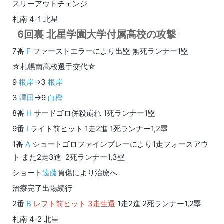
スリーアウトチェンジ
札南 4-1 北星
6回裏 北星学園大学付属高校の攻撃
7番
F
ファーストエラーにより出塁 無死ランナー1塁
☆札幌南高校選手交代☆
9
根岸
→3
根岸
3
澤田
→9
白樫
8番
H
サードゴロ併殺崩れ 1死ランナー1塁
9番
I
ライト前ヒット 1走2進 1死ランナー1,2塁
1番
A
ショートゴロファインプレーにより1走フォースアウ
ト また2走3進 2死ランナー1,3塁
ショート
遠藤
負傷により治療へ
治療完了出場続行
2番
B
レフト前ヒット 3走生還
1走2進 2死ランナー1,2塁
札南 4-2 北星