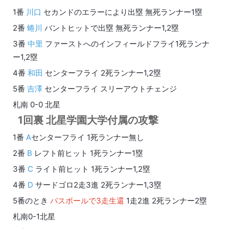
1番
川口
セカンドのエラーにより出塁 無死ランナー1塁
2番
蜷川
バントヒットで出塁 無死ランナー1,2塁
3番
中里
ファーストへのインフィールドフライ1死ランナ
ー1,2塁
4番
和田
センターフライ 2死ランナー1,2塁
5番
吉澤
センターフライ スリーアウトチェンジ
札南 0-0 北星
1回裏 北星学園大学付属の攻撃
1番
A
センターフライ 1死ランナー無し
2番
B
レフト前ヒット 1死ランナー1塁
3番
C
ライト前ヒット 1死ランナー1,2塁
4番
D
サードゴロ2走3進 2死ランナー1,3塁
5番のとき
パスボールで3走生還
1走2進 2死ランナー2塁
札南0-1北星