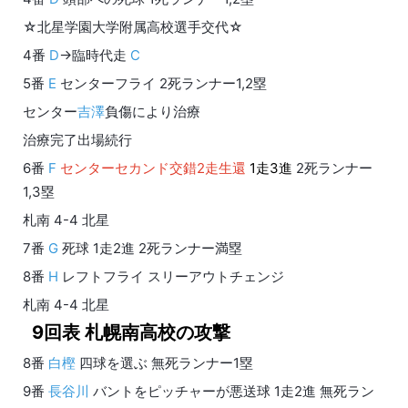
☆北星学園大学附属高校選手交代☆
4番
D
→臨時代走
C
5番
E
センターフライ 2死ランナー1,2塁
センター
吉澤
負傷により治療
治療完了出場続行
6番
F
センターセカンド交錯2走生還
1走3進
2死ランナー
1,3塁
札南 4-4 北星
7番
G
死球 1走2進 2死ランナー満塁
8番
H
レフトフライ スリーアウトチェンジ
札南 4-4 北星
9回表 札幌南高校の攻撃
8番
白樫
四球を選ぶ 無死ランナー1塁
9番
長谷川
バントをピッチャーが悪送球 1走2進 無死ラン