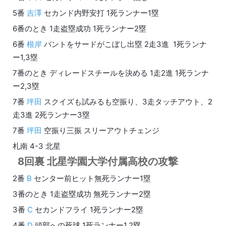
5番
吉澤
セカンド内野安打 1死ランナー1塁
6番のとき 1走盗塁成功 1死ランナー2塁
6番
根岸
バントをサードがこぼし出塁 2走3進 1死ランナ
ー1,3塁
7番のとき ディレードスチールを決める 1走2進 1死ランナ
ー2,3塁
7番
坪田
スクイズも試みるも空振り、3走タッチアウト、2
走3進 2死ランナー3塁
7番
坪田
空振り三振 スリーアウトチェンジ
札南 4-3 北星
8回裏 北星学園大学付属高校の攻撃
2番
B
センター前ヒット無死ランナー1塁
3番のとき 1走盗塁成功 無死ランナー2塁
3番
C
セカンドフライ 1死ランナー2塁
4番
D
頭部への死球 1死ランナー1,2塁