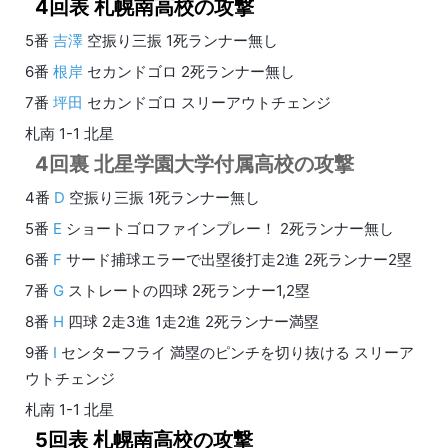
4回表 札幌南高校の攻撃
5番
吉澤
空振り三振 1死ランナー無し
6番
根岸
セカンドゴロ 2死ランナー無し
7番
坪田
セカンドゴロ スリーアウトチェンジ
札南 1-1 北星
4回裏 北星学園大学付属高校の攻撃
4番
D
空振り三振 1死ランナー無し
5番
E
ショートゴロファインプレー！ 2死ランナー無し
6番
F
サード捕球エラーで出塁後打走2進 2死ランナー2塁
7番
G
ストレートの四球 2死ランナー1,2塁
8番
H
四球 2走3進 1走2進 2死ランナー満塁
9番
I
センターフライ 満塁のピンチを切り抜ける スリーア
ウトチェンジ
札南 1-1 北星
5回表 札幌南高校の攻撃