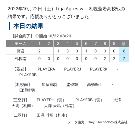
2022年10月22日（土）Liga Agresiva 札幌藻岩高校戦の
結果です。応援ありがとうございました！
本日の結果
【
試合終了
】
◇開始 10/22 08:23
チーム
1
2
3
4
5
6
7
8
9
計
藻岩
2
1
1
3
0
1
0
0
0
8
札幌南
0
0
0
0
3
0
0
2
2
7
【藻岩】
PLAYERA
PLAYERJ
PLAYERK
-
PLAYERB
【札幌南】
加藤有騎
盛優輝
高橋舞士
-
田澤叶羽
[三塁打]
PLAYERH（藻）
PLAYERB（藻）
大澤
天馬（札南）
大澤 天馬（札南）
[二塁打]
田澤 叶羽（札南）
データ協力：Omyu Technology株式会社