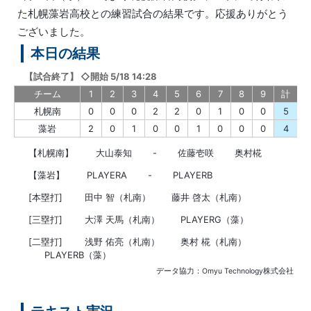
た札幌藻岩高校との練習試合の結果です。応援ありがとう
ございました。
本日の結果
【
試合終了
】
◇開始 5/18 14:28
チーム
1
2
3
4
5
6
7
8
9
計
札幌南
0
0
0
2
2
0
1
0
0
5
藻岩
2
0
1
0
0
1
0
0
0
4
【札幌南】
大山泰知
-
佐藤壱咲
奥村椛
【藻岩】
PLAYERA
-
PLAYERB
[本塁打]
田中 智（札南）
藤井 啓太（札南）
[三塁打]
大澤 天馬（札南）
PLAYERG（藻）
[二塁打]
浅野 佑亮（札南）
奥村 椛（札南）
PLAYERB（藻）
データ協力：Omyu Technology株式会社