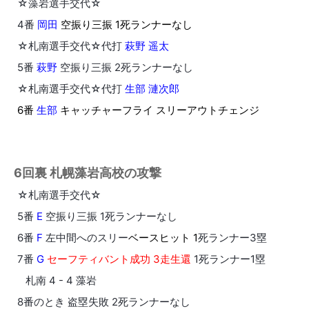
☆藻岩選手交代☆
4番
岡田
空振り三振 1死ランナーなし
☆札南選手交代☆代打
萩野 遥太
5番
萩野
空振り三振 2死ランナーなし
☆札南選手交代☆代打
生部 漣次郎
6番
生部
キャッチャーフライ スリーアウトチェンジ
6回裏 札幌藻岩高校の攻撃
☆札南選手交代☆
5番
E
空振り三振 1死ランナーなし
6番
F
左中間へのスリー
ベースヒット 1
死ランナー3塁
7番
G
セーフティバント成功 3走生還
1死ランナー1塁
札南 4 - 4 藻岩
8番のとき 盗塁失敗 2死ランナーなし