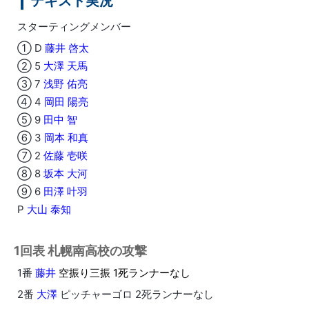
テキスト実況
スターティングメンバー
① D
藤井 啓太
② 5
大澤 天馬
③ 7
浅野 佑亮
④ 4
岡田 陽亮
⑤ 9
田中 智
⑥ 3
岡本 和真
⑦ 2
佐藤 壱咲
⑧ 8
坂本 大河
⑨ 6
田澤 叶羽
P
大山 泰知
1回表 札幌南高校の攻撃
1番
藤井
空振り三振 1死ランナーなし
2番
大澤
ピッチャーゴロ 2死ランナーなし