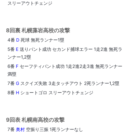
スリーアウトチェンジ
8回裏 札幌藻岩高校の攻撃
4番
D
死球 無死ランナー1塁
5番
E
送りバント成功 セカンド捕球エラー 1走2進 無死ラ
ンナー1,2塁
6番
F
セーフティバント成功 1走2進2走3進 無死ランナー
満塁
7番
G
スクイズ失敗 3走タッチアウト 2死ランナー1,2塁
8番
H
ショートゴロ スリーアウトチェンジ
9回表 札幌南高校の攻撃
7番
奥村
空振り三振 1死ランナーなし