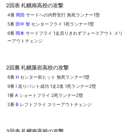
2回表 札幌南高校の攻撃
4番
岡田
サードへの内野安打 無死ランナー1塁
5番
田中 智
センターフライ 1死ランナー1塁
6番
岡本
サードフライ 1走戻りきれずフォースアウト スリ
ーアウトチェンジ
2回裏 札幌藻岩高校の攻撃
8番
H
センター前ヒット 無死ランナー1塁
9番
I
送りバント成功 1走2進 1死ランナー2塁
1番
A
ショートフライ 2死ランナー2塁
2番
B
レフトフライ スリーアウトチェンジ
3回表 札幌南高校の攻撃