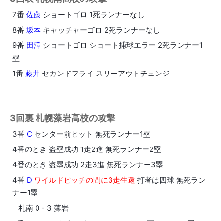
7番
佐藤
ショートゴロ 1死ランナーなし
8番
坂本
キャッチャーゴロ 2死ランナーなし
9番
田澤
ショートゴロ ショート捕球エラー 2死ランナー1
塁
1番
藤井
セカンドフライ スリーアウトチェンジ
3回裏 札幌藻岩高校の攻撃
3番
C
センター前ヒット 無死ランナー1塁
4番のとき 盗塁成功 1走2進 無死ランナー2塁
4番のとき 盗塁成功 2走3進 無死ランナー3塁
4番
D
ワイルドピッチの間に3走生還
打者は四球 無死ラン
ナー1塁
札南 0 - 3 藻岩