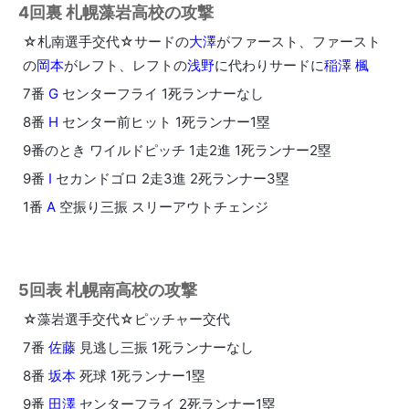
4回裏 札幌藻岩高校の攻撃
☆札南選手交代☆サードの
大澤
がファースト、ファースト
の
岡本
がレフト、レフトの
浅野
に代わりサードに
稲澤 楓
7番
G
センターフライ 1死ランナーなし
8番
H
センター前ヒット 1死ランナー1塁
9番のとき ワイルドピッチ 1走2進 1死ランナー2塁
9番
I
セカンドゴロ 2走3進 2死ランナー3塁
1番
A
空振り三振 スリーアウトチェンジ
5回表 札幌南高校の攻撃
☆藻岩選手交代☆ピッチャー交代
7番
佐藤
見逃し三振 1死ランナーなし
8番
坂本
死球 1死ランナー1塁
9番
田澤
センターフライ 2死ランナー1塁