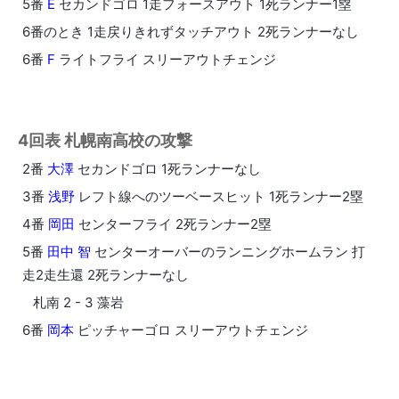
5番
E
セカンドゴロ 1走フォースアウト 1死ランナー1塁
6番のとき 1走戻りきれずタッチアウト 2死ランナーなし
6番
F
ライトフライ スリーアウトチェンジ
4回表 札幌南高校の攻撃
2番
大澤
セカンドゴロ 1死ランナーなし
3番
浅野
レフト線へのツーベースヒット 1死ランナー2塁
4番
岡田
センターフライ 2死ランナー2塁
5番
田中 智
センターオーバーのランニングホームラン 打
走2走生還 2死ランナーなし
札南 2 - 3 藻岩
6番
岡本
ピッチャーゴロ スリーアウトチェンジ