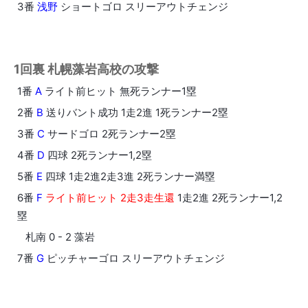
3番
浅野
ショートゴロ スリーアウトチェンジ
1回裏 札幌藻岩高校の攻撃
1番
A
ライト前ヒット 無死ランナー1塁
2番
B
送りバント成功 1走2進 1死ランナー2塁
3番
C
サードゴロ 2死ランナー2塁
4番
D
四球 2死ランナー1,2塁
5番
E
四球 1走2進2走3進 2死ランナー満塁
6番
F
ライト前ヒット 2走3走生還
1走2進 2死ランナー1,2
塁
札南 0 - 2 藻岩
7番
G
ピッチャーゴロ スリーアウトチェンジ