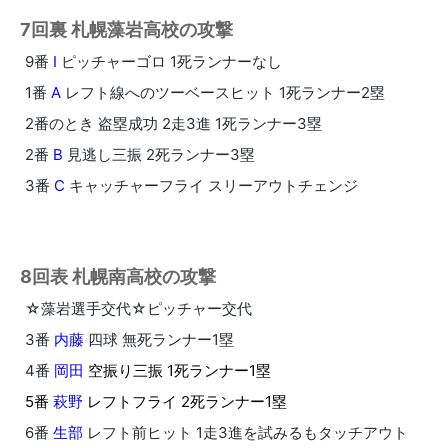
7回裏 札幌藻岩高校の攻撃
9番
I
ピッチャーゴロ 1死ランナーなし
1番
A
レフト線へのツーベースヒット 1死ランナー2塁
2番のとき 盗塁成功 2走3進 1死ランナー3塁
2番
B
見逃し三振 2死ランナー3塁
3番
C
キャッチャーフライ スリーアウトチェンジ
8回表 札幌南高校の攻撃
☆藻岩選手交代☆ピッチャー交代
3番
内藤
四球 無死ランナー1塁
4番
岡田
空振り三振 1死ランナー1塁
5番
萩野
レフトフライ 2死ランナー1塁
6番
生部
レフト前ヒット 1走3進を試みるもタッチアウト