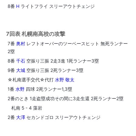
8番
H
ライトフライ スリーアウトチェンジ
7回表 札幌南高校の攻撃
7番
奥村
レフトオーバーのツーベースヒット 無死ランナー
2塁
8番
千石
空振り三振 2走3進 1死ランナー3塁
9番
大城
空振り三振 2死ランナー3塁
☆札南選手交代☆代打
水野 敬太
1番
水野
四球 2死ランナー1,3塁
2番のとき 1走盗塁成功その間に3走生還 2死ランナー2塁
札南 5 - 4 藻岩
2番
大澤
セカンドゴロ スリーアウトチェンジ